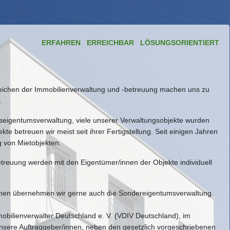
ERFAHREN ERREICHBAR LÖSUNGSORIENTIERT
ereichen der Immobilienverwaltung und -betreuung machen uns zu
.
eigentumsverwaltung, viele unserer Verwaltungsobjekte wurden
te betreuen wir meist seit ihrer Fertigstellung. Seit einigen Jahren
 von Mietobjekten.
reuung werden mit den Eigentümer/innen der Objekte individuell
nen übernehmen wir gerne auch die Sondereigentumsverwaltung.
mobilienverwalter Deutschland e. V. (VDIV Deutschland), im
unsere Auftraggeber/innen, neben den gesetzlich vorgeschriebenen